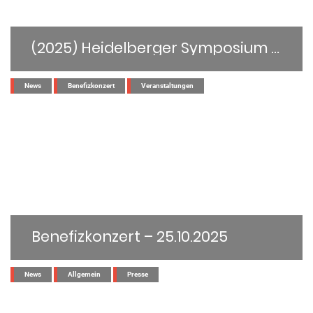
(2025) Heidelberger Symposium zur Sozialpsychiatrie: „Stigma psychischer Erkrankungen“
...
News
Benefizkonzert
Veranstaltungen
Benefizkonzert – 25.10.2025
...
News
Allgemein
Presse