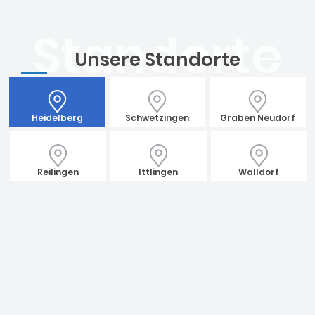
Unsere Standorte
Heidelberg
Schwetzingen
Graben Neudorf
Reilingen
Ittlingen
Walldorf
St. Thomas e.V. – Heidelberg
Eine Wohnform unter dem Heidelberger Schloss bietet 55 Plätze für
Menschen mit psychischen Erkrankungen. Zusätzlich gibt es 25
Plätze in Außenwohngruppen und 85 im Förder- und
Betreuungsbereich. Sie bieten auch 7 ambulant betreute Plätze für