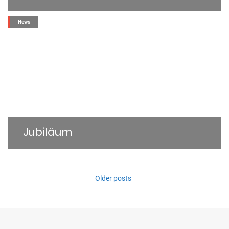
Sehr verehrte Gäste, liebe Freunde des Hammberger...
News
Jubiläum
Zum 48. Jubiläum von St. Thomas e.V. blicken wir ...
Older posts