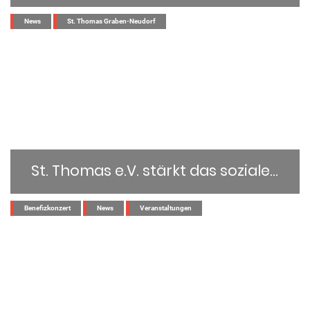
...
News
St. Thomas Graben-Neudorf
St. Thomas e.V. stärkt das soziale Miteinander in Graben-Neudorf
...
Benefizkonzert
News
Veranstaltungen