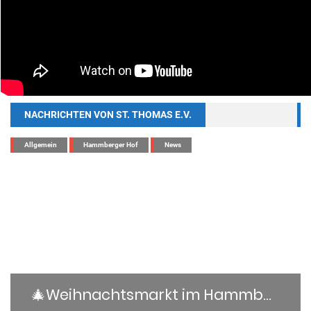
NACHRICHTEN VON ST. THOMAS E.V.
Allgemein
Hammberger Hof
News
🎄Weihnachtsmarkt im Hammberger Hof – 6. & 7. Dezember 2025