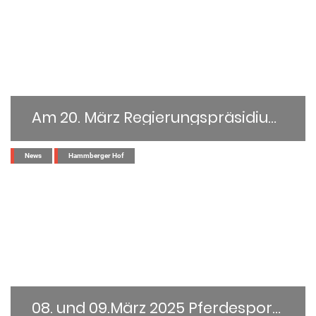
Am 20. März Regierungspräsidium Karlsruhe
Am 20. März tagte das Regierungspräsidium Karlsr...
News
Hammberger Hof
08. und 09.März 2025 Pferdesportverband Nordbaden e.V.