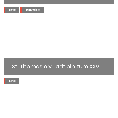
...
News
Symposium
St. Thomas e.V. lädt ein zum XXV. Heidelberger Symposium für Sozialpsychiatrie
...
News