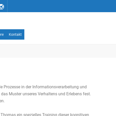
ere
Kontakt
ale Prozesse in der Informationsverarbeitung und
n das Muster unseres Verhaltens und Erlebens fest.
en.
 Thomas ein spezielles Training dieser kognitiven