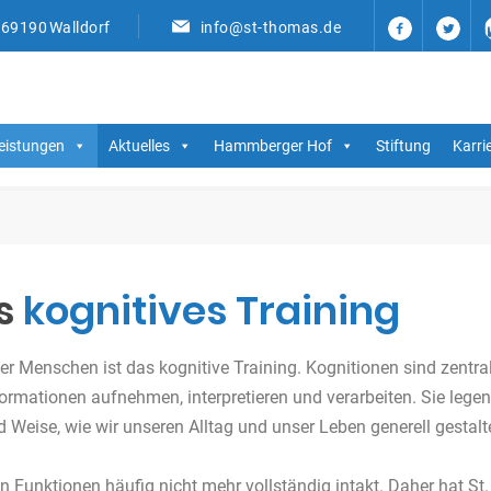
, 69190 Walldorf
info@st-thomas.de
eistungen
Aktuelles
Hammberger Hof
Stiftung
Karri
s
kognitives Training
ker Menschen ist das kognitive Training. Kognitionen sind zentr
formationen aufnehmen, interpretieren und verarbeiten. Sie lege
d Weise, wie wir unseren Alltag und unser Leben generell gestalt
 Funktionen häufig nicht mehr vollständig intakt. Daher hat St.