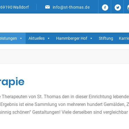
, 69190 Walldorf
info@st-thomas.de
eistungen
Aktuelles
Hammberger Hof
Stiftung
Karri
rapie
 Therapeuten von St. Thomas den in dieser Einrichtung lebende
s Ergebnis ist eine Sammlung von mehreren hundert Gemälden, Z
sinnig schönen“ Gestaltungen! Viele derselben sind vergleichbar 