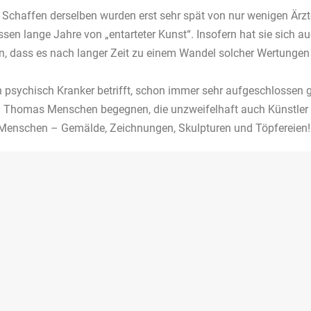
Schaffen derselben wurden erst sehr spät von nur wenigen Ärzten
essen lange Jahre von „entarteter Kunst“. Insofern hat sie sich a
ken, dass es nach langer Zeit zu einem Wandel solcher Wertun
n psychisch Kranker betrifft, schon immer sehr aufgeschlossen g
. Thomas Menschen begegnen, die unzweifelhaft auch Künstler s
r Menschen – Gemälde, Zeichnungen, Skulpturen und Töpfereien!