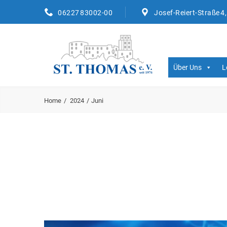
06227 83002-00
Josef-Reiert-Straße 4
Über Uns
L
Home
2024
Juni