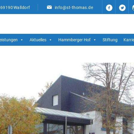
, 69190 Walldorf
info@st-thomas.de
eistungen
Aktuelles
Hammberger Hof
Stiftung
Karri