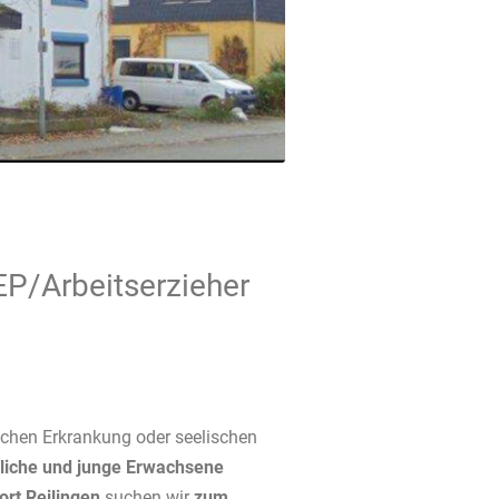
P/Arbeitserzieher
schen Erkrankung oder seelischen
liche und junge Erwachsene
ort Reilingen
suchen wir
zum